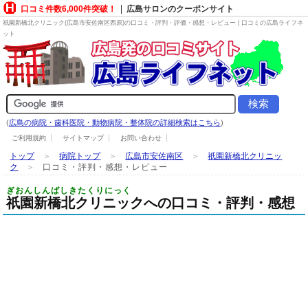
口コミ件数6,000件突破！
広島サロンのクーポンサイト
祇園新橋北クリニック(広島市安佐南区西原)の口コミ・評判・評価・感想・レビュー | 口コミの広島ライフネ
ット
(
広島の病院・歯科医院・動物病院・整体院の詳細検索はこちら
)
ご利用規約
サイトマップ
お問い合わせ
トップ
＞
病院トップ
＞
広島市安佐南区
＞
祇園新橋北クリニッ
ク
＞
口コミ・評判・感想・レビュー
ぎおんしんばしきたくりにっく
祇園新橋北クリニックへの口コミ・評判・感想