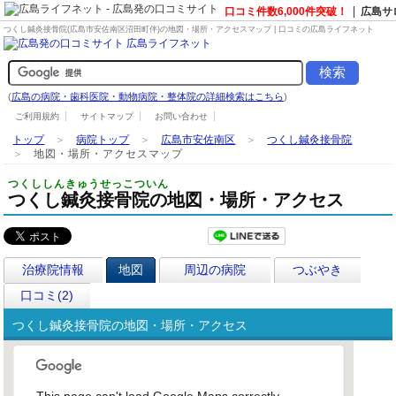
口コミ件数6,000件突破！
広島サ
つくし鍼灸接骨院(広島市安佐南区沼田町伴)の地図・場所・アクセスマップ | 口コミの広島ライフネット
(
広島の病院・歯科医院・動物病院・整体院の詳細検索はこちら
)
ご利用規約
サイトマップ
お問い合わせ
トップ
＞
病院トップ
＞
広島市安佐南区
＞
つくし鍼灸接骨院
＞
地図・場所・アクセスマップ
つくししんきゅうせっこついん
つくし鍼灸接骨院の地図・場所・アクセス
治療院情報
地図
周辺の病院
つぶやき
口コミ(2)
つくし鍼灸接骨院の地図・場所・アクセス