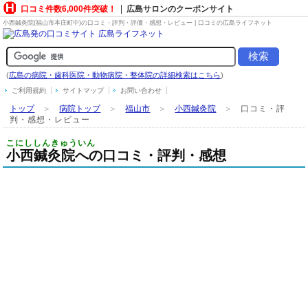
口コミ件数6,000件突破！
広島サロンのクーポンサイト
小西鍼灸院(福山市本庄町中)の口コミ・評判・評価・感想・レビュー | 口コミの広島ライフネット
(
広島の病院・歯科医院・動物病院・整体院の詳細検索はこちら
)
ご利用規約
サイトマップ
お問い合わせ
トップ
＞
病院トップ
＞
福山市
＞
小西鍼灸院
＞
口コミ・評
判・感想・レビュー
こにししんきゅういん
小西鍼灸院への口コミ・評判・感想