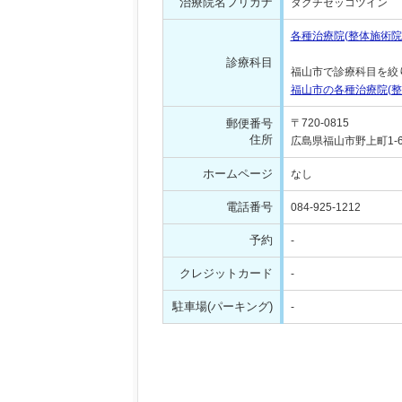
治療院名フリガナ
タグチセッコツイン
各種治療院(整体施術
診療科目
福山市で診療科目を絞
福山市の各種治療院(
郵便番号
〒720-0815
住所
広島県福山市野上町1-6-
ホームページ
なし
電話番号
084-925-1212
予約
-
クレジットカード
-
駐車場(パーキング)
-