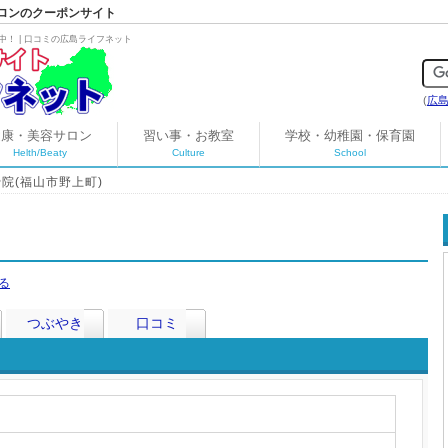
ロンのクーポンサイト
！ | 口コミの広島ライフネット
(
広
健康・美容サロン
習い事・お教室
学校・幼稚園・保育園
Helth/Beaty
Culture
School
院(福山市野上町)
つぶやき
口コミ