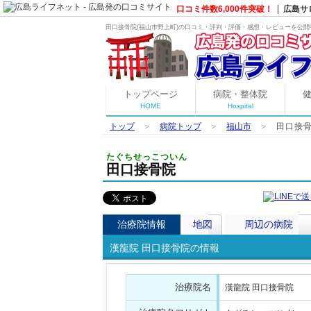
口コミ件数6,000件突破！
広島サ
田口接骨院(福山市野上町)の口コミ・評判・評価・感想・レビューを公開中
トップページ
病院・整体院
HOME
Hospital
トップ
＞
病院トップ
＞
福山市
＞
田口接骨
たぐちせっこついん
田口接骨院
治療院情報
地図
周辺の病院
漢龍院 田口接骨院の情報
治療院名
漢龍院 田口接骨院