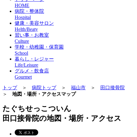
HOME
病院・整体院
Hospital
健康・美容サロン
Helth/Beaty
習い事・お教室
Culture
学校・幼稚園・保育園
School
暮らし・レジャー
Life/Leisure
グルメ・飲食店
Gourmet
トップ
＞
病院トップ
＞
福山市
＞
田口接骨院
＞
地図・場所・アクセスマップ
たぐちせっこついん
田口接骨院の地図・場所・アクセス