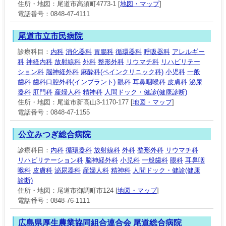
住所・地図：尾道市高須町4773-1 [
地図・マップ
]
電話番号：0848-47-4111
尾道市立市民病院
診療科目：
内科
消化器科
胃腸科
循環器科
呼吸器科
アレルギー
科
神経内科
放射線科
外科
整形外科
リウマチ科
リハビリテー
ション科
脳神経外科
麻酔科(ペインクリニック科)
小児科
一般
歯科
歯科口腔外科(インプラント)
眼科
耳鼻咽喉科
皮膚科
泌尿
器科
肛門科
産婦人科
精神科
人間ドック・健診(健康診断)
住所・地図：尾道市新高山3-1170-177 [
地図・マップ
]
電話番号：0848-47-1155
公立みつぎ総合病院
診療科目：
内科
循環器科
放射線科
外科
整形外科
リウマチ科
リハビリテーション科
脳神経外科
小児科
一般歯科
眼科
耳鼻咽
喉科
皮膚科
泌尿器科
産婦人科
精神科
人間ドック・健診(健康
診断)
住所・地図：尾道市御調町市124 [
地図・マップ
]
電話番号：0848-76-1111
広島県厚生農業協同組合連合会 尾道総合病院