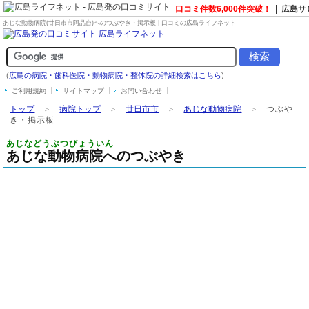
口コミ件数6,000件突破！
広島サ
あじな動物病院(廿日市市阿品台)へのつぶやき・掲示板 | 口コミの広島ライフネット
(
広島の病院・歯科医院・動物病院・整体院の詳細検索はこちら
)
ご利用規約
サイトマップ
お問い合わせ
トップ
＞
病院トップ
＞
廿日市市
＞
あじな動物病院
＞
つぶや
き・掲示板
あじなどうぶつびょういん
あじな動物病院へのつぶやき