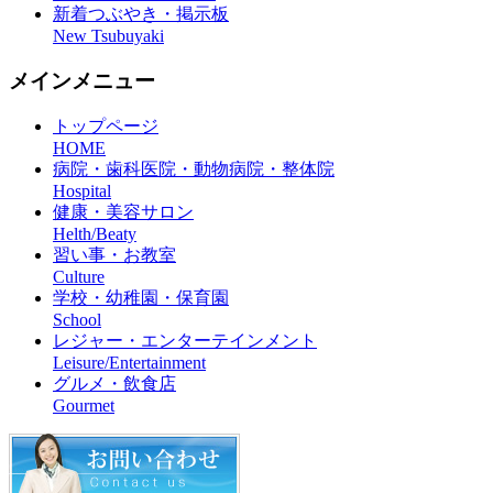
新着つぶやき・掲示板
New Tsubuyaki
メインメニュー
トップページ
HOME
病院・歯科医院・動物病院・整体院
Hospital
健康・美容サロン
Helth/Beaty
習い事・お教室
Culture
学校・幼稚園・保育園
School
レジャー・エンターテインメント
Leisure/Entertainment
グルメ・飲食店
Gourmet