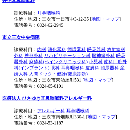
佐伯耳鼻咽喉科
診療科目：
耳鼻咽喉科
住所・地図：三次市十日市中3-12-35 [
地図・マップ
]
電話番号：0824-62-2945
市立三次中央病院
診療科目：
内科
消化器科
循環器科
呼吸器科
放射線科
外科
整形外科
リハビリテーション科
脳神経外科
呼吸
器外科
麻酔科(ペインクリニック科)
小児科
歯科口腔外
科(インプラント)
眼科
耳鼻咽喉科
皮膚科
泌尿器科
産
婦人科
人間ドック・健診(健康診断)
住所・地図：三次市東酒屋町531 [
地図・マップ
]
電話番号：0824-65-0101
医療法人 ひさゆき耳鼻咽喉科アレルギー科
診療科目：
アレルギー科
耳鼻咽喉科
住所・地図：三次市南畑敷町330-1 [
地図・マップ
]
電話番号：0824-53-1187