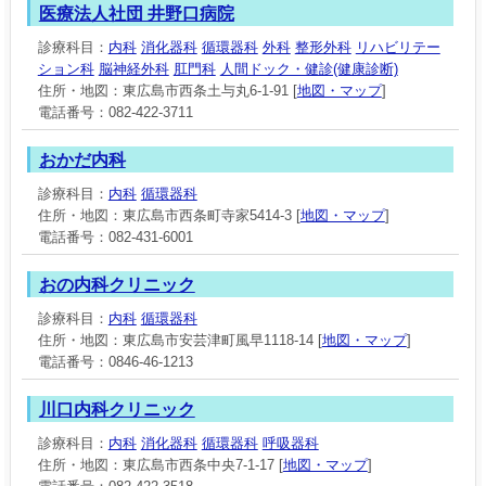
医療法人社団 井野口病院
診療科目：
内科
消化器科
循環器科
外科
整形外科
リハビリテー
ション科
脳神経外科
肛門科
人間ドック・健診(健康診断)
住所・地図：東広島市西条土与丸6-1-91 [
地図・マップ
]
電話番号：082-422-3711
おかだ内科
診療科目：
内科
循環器科
住所・地図：東広島市西条町寺家5414-3 [
地図・マップ
]
電話番号：082-431-6001
おの内科クリニック
診療科目：
内科
循環器科
住所・地図：東広島市安芸津町風早1118-14 [
地図・マップ
]
電話番号：0846-46-1213
川口内科クリニック
診療科目：
内科
消化器科
循環器科
呼吸器科
住所・地図：東広島市西条中央7-1-17 [
地図・マップ
]