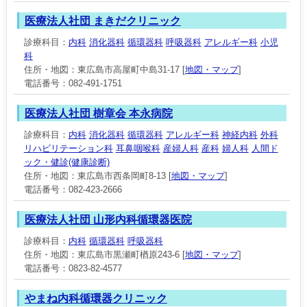
医療法人社団 まきだクリニック
診療科目：
内科
消化器科
循環器科
呼吸器科
アレルギー科
小児
科
住所・地図：東広島市高屋町中島31-17 [
地図・マップ
]
電話番号：082-491-1751
医療法人社団 樹章会 本永病院
診療科目：
内科
消化器科
循環器科
アレルギー科
神経内科
外科
リハビリテーション科
耳鼻咽喉科
産婦人科
産科
婦人科
人間ド
ック・健診(健康診断)
住所・地図：東広島市西条岡町8-13 [
地図・マップ
]
電話番号：082-423-2666
医療法人社団 山形内科循環器医院
診療科目：
内科
循環器科
呼吸器科
住所・地図：東広島市黒瀬町楢原243-6 [
地図・マップ
]
電話番号：0823-82-4577
やまね内科循環器クリニック