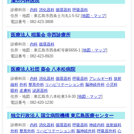
瀬分内科医院
診療科目：
内科
消化器科
循環器科
呼吸器科
住所・地図：東広島市西条土与丸1-5-52 [
地図・マップ
]
電話番号：082-423-3808
医療法人 稲葉会 寺西診療所
診療科目：
内科
循環器科
住所・地図：東広島市西条町寺家6656-1 [
地図・マップ
]
電話番号：082-423-8920
医療法人社団 葵会 八本松病院
診療科目：
内科
消化器科
循環器科
呼吸器科
アレルギー科
放射
線科
外科
整形外科
リハビリテーション科
脳神経外科
小児科
眼科
皮膚科
泌尿器科
住所・地図：東広島市八本松東3-9-30 [
地図・マップ
]
電話番号：082-420-1230
独立行政法人 国立病院機構 東広島医療センター
診療科目：
内科
消化器科
循環器科
呼吸器科
神経内科
放射線科
外科
整形外科
リハビリテーション科
脳神経外科
呼吸器外科
心