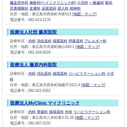
臓血管外科
麻酔科(ペインクリニック科)
小児科
一般歯科
眼科
耳鼻咽喉科
皮膚科
泌尿器科
婦人科
精神科
住所・地図：東広島市西条町寺家513 [
地図・マップ
]
電話番号：082-423-2176
医療法人社団 藤原医院
診療科目：
内科
消化器科
循環器科
呼吸器科
アレルギー科
住所・地図：東広島市高屋町檜山448-1 [
地図・マップ
]
電話番号：082-434-0029
医療法人 藤原内科医院
診療科目：
内科
消化器科
循環器科
リハビリテーション科
小児
科
住所・地図：東広島市西条町御薗宇2421-4 [
地図・マップ
]
電話番号：082-422-6262
医療法人MyClinic マイクリニック
診療科目：
内科
胃腸科
循環器科
外科
リハビリテーション科
住所・地図：東広島市八本松東3-31-26 [
地図・マップ
]
電話番号：082-497-3232