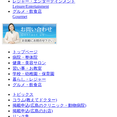
レジャー・エンターテインメント
Leisure/Entertainment
グルメ・飲食店
Gourmet
トップページ
病院・整体院
健康・美容サロン
習い事・お教室
学校・幼稚園・保育園
暮らし・レジャー
グルメ・飲食店
トピックス
コラム(教えてドクター)
掲載申込(広島のクリニック・動物病院)
掲載申込(広島のお店)
リンク集