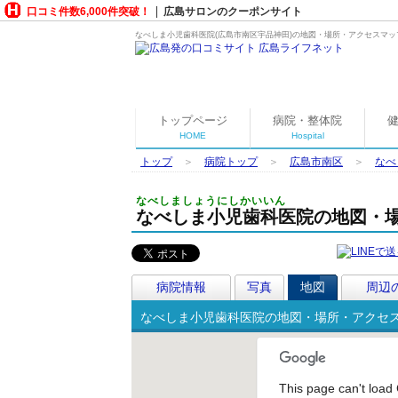
口コミ件数6,000件突破！
広島サロンのクーポンサイト
なべしま小児歯科医院(広島市南区宇品神田)の地図・場所・アクセスマップ
トップページ
病院・整体院
HOME
Hospital
トップ
＞
病院トップ
＞
広島市南区
＞
なべ
なべしましょうにしかいいん
なべしま小児歯科医院の地図・
病院情報
写真
地図
周辺
なべしま小児歯科医院の地図・場所・アクセ
This page can't load