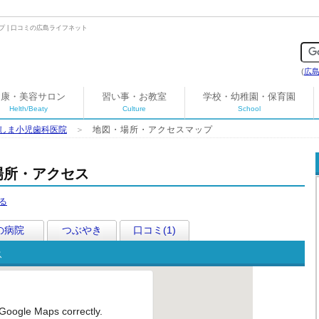
 | 口コミの広島ライフネット
(
広
健康・美容サロン
習い事・お教室
学校・幼稚園・保育園
Helth/Beaty
Culture
School
しま小児歯科医院
＞
地図・場所・アクセスマップ
場所・アクセス
の病院
つぶやき
口コミ(1)
ス
 Google Maps correctly.