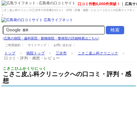
口コミ件数6,000件突破！
広島サ
こさこ皮ふ科クリニック(三次市十日市東)の口コミ・評判・評価・感想・レビュー | 口コミの広島ライフネッ
ト
(
広島の病院・歯科医院・動物病院・整体院の詳細検索はこちら
)
ご利用規約
サイトマップ
お問い合わせ
トップ
＞
病院トップ
＞
三次市
＞
こさこ皮ふ科クリニック
＞
口コミ・評判・感想・レビュー
こさこひふかくりにっく
こさこ皮ふ科クリニックへの口コミ・評判・感
想