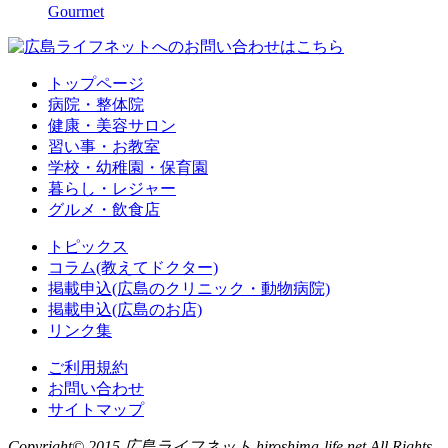
Gourmet
トップページ
病院・整体院
健康・美容サロン
習い事・お教室
学校・幼稚園・保育園
暮らし・レジャー
グルメ・飲食店
トピックス
コラム(教えてドクター)
掲載申込(広島のクリニック・動物病院)
掲載申込(広島のお店)
リンク集
ご利用規約
お問い合わせ
サイトマップ
Copyright© 2015 広島ライフネット hiroshima-life.net All Rights