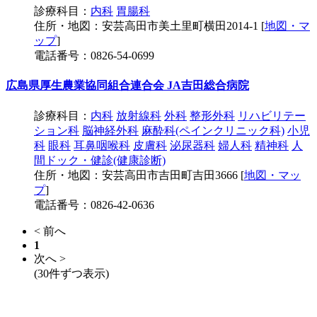
診療科目：
内科
胃腸科
住所・地図：安芸高田市美土里町横田2014-1 [
地図・マ
ップ
]
電話番号：0826-54-0699
広島県厚生農業協同組合連合会 JA吉田総合病院
診療科目：
内科
放射線科
外科
整形外科
リハビリテー
ション科
脳神経外科
麻酔科(ペインクリニック科)
小児
科
眼科
耳鼻咽喉科
皮膚科
泌尿器科
婦人科
精神科
人
間ドック・健診(健康診断)
住所・地図：安芸高田市吉田町吉田3666 [
地図・マッ
プ
]
電話番号：0826-42-0636
< 前へ
1
次へ >
(30件ずつ表示)