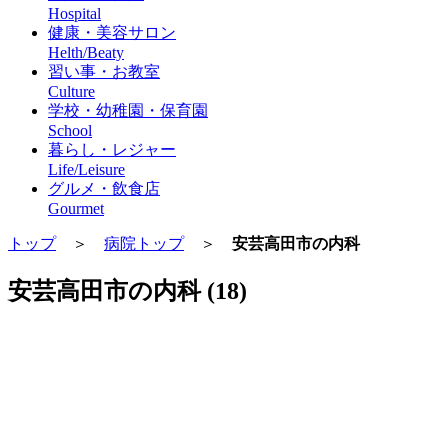
Hospital
健康・美容サロン
Helth/Beaty
習い事・お教室
Culture
学校・幼稚園・保育園
School
暮らし・レジャー
Life/Leisure
グルメ・飲食店
Gourmet
トップ
＞
病院トップ
＞
安芸高田市の内科
安芸高田市の内科 (18)