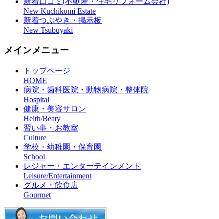
新着口コミ(不動産・住宅リフォーム会社)
New Kuchikomi Estate
新着つぶやき・掲示板
New Tsubuyaki
メインメニュー
トップページ
HOME
病院・歯科医院・動物病院・整体院
Hospital
健康・美容サロン
Helth/Beaty
習い事・お教室
Culture
学校・幼稚園・保育園
School
レジャー・エンターテインメント
Leisure/Entertainment
グルメ・飲食店
Gourmet