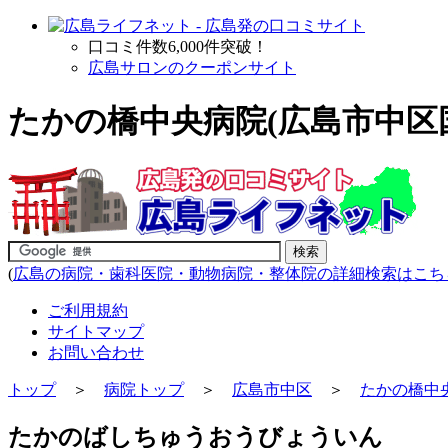
口コミ件数6,000件突破！
広島サロンのクーポンサイト
たかの橋中央病院(広島市中区
(
広島の病院・歯科医院・動物病院・整体院の詳細検索はこち
ご利用規約
サイトマップ
お問い合わせ
トップ
＞
病院トップ
＞
広島市中区
＞
たかの橋中
たかのばしちゅうおうびょういん