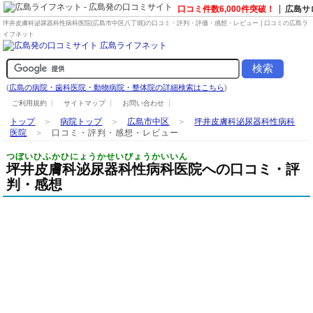
口コミ件数6,000件突破！
広島サ
坪井皮膚科泌尿器科性病科医院(広島市中区八丁堀)の口コミ・評判・評価・感想・レビュー | 口コミの広島ラ
イフネット
(
広島の病院・歯科医院・動物病院・整体院の詳細検索はこちら
)
ご利用規約
サイトマップ
お問い合わせ
トップ
＞
病院トップ
＞
広島市中区
＞
坪井皮膚科泌尿器科性病科
医院
＞
口コミ・評判・感想・レビュー
つぼいひふかひにょうかせいびょうかいいん
坪井皮膚科泌尿器科性病科医院への口コミ・評
判・感想