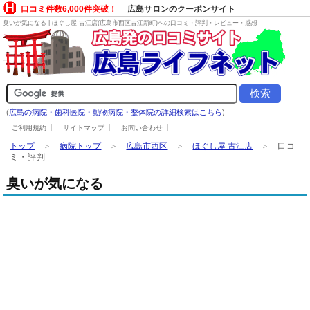
口コミ件数6,000件突破！
広島サロンのクーポンサイト
臭いが気になる | ほぐし屋 古江店(広島市西区古江新町)への口コミ・評判・レビュー・感想
(
広島の病院・歯科医院・動物病院・整体院の詳細検索はこちら
)
ご利用規約
サイトマップ
お問い合わせ
トップ
＞
病院トップ
＞
広島市西区
＞
ほぐし屋 古江店
＞
口コ
ミ・評判
臭いが気になる