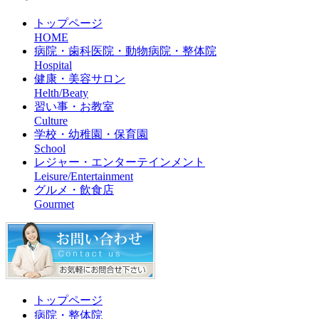
トップページ
HOME
病院・歯科医院・動物病院・整体院
Hospital
健康・美容サロン
Helth/Beaty
習い事・お教室
Culture
学校・幼稚園・保育園
School
レジャー・エンターテインメント
Leisure/Entertainment
グルメ・飲食店
Gourmet
トップページ
病院・整体院