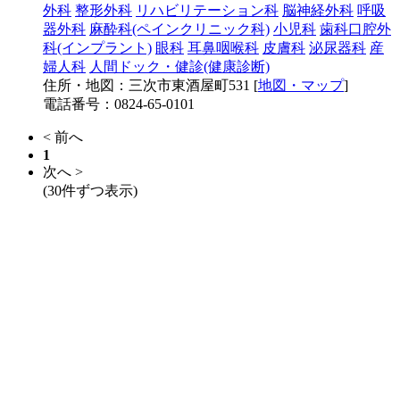
外科
整形外科
リハビリテーション科
脳神経外科
呼吸
器外科
麻酔科(ペインクリニック科)
小児科
歯科口腔外
科(インプラント)
眼科
耳鼻咽喉科
皮膚科
泌尿器科
産
婦人科
人間ドック・健診(健康診断)
住所・地図：三次市東酒屋町531 [
地図・マップ
]
電話番号：0824-65-0101
< 前へ
1
次へ >
(30件ずつ表示)