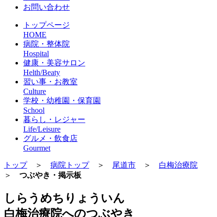
お問い合わせ
トップページ
HOME
病院・整体院
Hospital
健康・美容サロン
Helth/Beaty
習い事・お教室
Culture
学校・幼稚園・保育園
School
暮らし・レジャー
Life/Leisure
グルメ・飲食店
Gourmet
トップ
＞
病院トップ
＞
尾道市
＞
白梅治療院
＞
つぶやき・掲示板
しらうめちりょういん
白梅治療院へのつぶやき