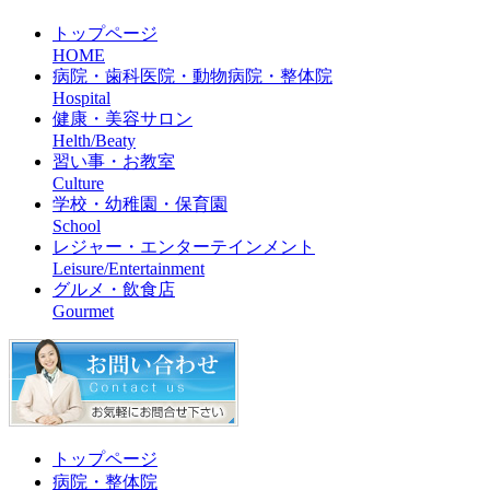
トップページ
HOME
病院・歯科医院・動物病院・整体院
Hospital
健康・美容サロン
Helth/Beaty
習い事・お教室
Culture
学校・幼稚園・保育園
School
レジャー・エンターテインメント
Leisure/Entertainment
グルメ・飲食店
Gourmet
トップページ
病院・整体院