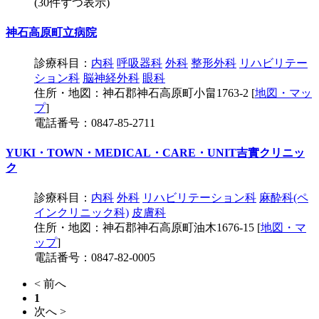
(30件ずつ表示)
神石高原町立病院
診療科目：
内科
呼吸器科
外科
整形外科
リハビリテー
ション科
脳神経外科
眼科
住所・地図：神石郡神石高原町小畠1763-2 [
地図・マッ
プ
]
電話番号：0847-85-2711
YUKI・TOWN・MEDICAL・CARE・UNIT吉實クリニッ
ク
診療科目：
内科
外科
リハビリテーション科
麻酔科(ペ
インクリニック科)
皮膚科
住所・地図：神石郡神石高原町油木1676-15 [
地図・マ
ップ
]
電話番号：0847-82-0005
< 前へ
1
次へ >