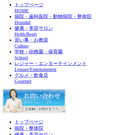
トップページ
HOME
病院・歯科医院・動物病院・整体院
Hospital
健康・美容サロン
Helth/Beaty
習い事・お教室
Culture
学校・幼稚園・保育園
School
レジャー・エンターテインメント
Leisure/Entertainment
グルメ・飲食店
Gourmet
トップページ
病院・整体院
健康・美容サロン