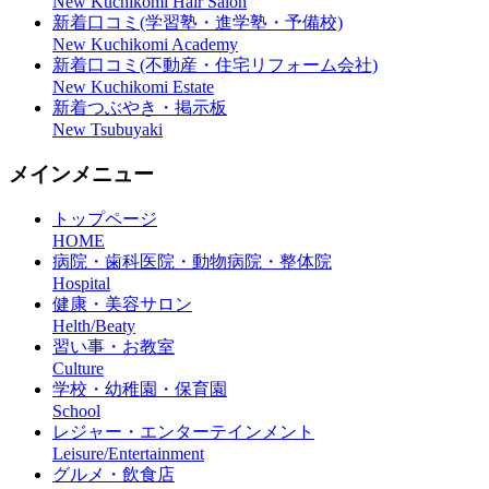
New Kuchikomi Hair Salon
新着口コミ(学習塾・進学塾・予備校)
New Kuchikomi Academy
新着口コミ(不動産・住宅リフォーム会社)
New Kuchikomi Estate
新着つぶやき・掲示板
New Tsubuyaki
メインメニュー
トップページ
HOME
病院・歯科医院・動物病院・整体院
Hospital
健康・美容サロン
Helth/Beaty
習い事・お教室
Culture
学校・幼稚園・保育園
School
レジャー・エンターテインメント
Leisure/Entertainment
グルメ・飲食店