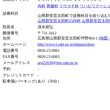
内科
胃腸科
リウマチ科
リハビリテーシ
診療科目
山県郡安芸太田町で診療科目を絞り込む
山県郡安芸太田町の内科
山県郡安芸太田
院長名
清水裕弘
郵便番号
〒731-3412
住所
広島県山県郡安芸太田町坪野864-1 [
地図
ホームページ
http://www1.odn.ne.jp/shimizuclinic/
電話番号
0826-23-0061
FAX番号
0826-23-0063
メールアドレス
aeg22630@tree.odn.ne.jp
予約
-
クレジットカード
-
駐車場(パーキング)
あり（50台）