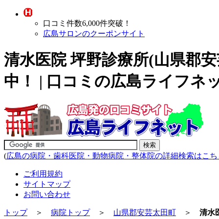
口コミ件数6,000件突破！
広島サロンのクーポンサイト
清水医院 坪野診療所(山県郡
中！ | 口コミの広島ライフネ
(
広島の病院・歯科医院・動物病院・整体院の詳細検索はこち
ご利用規約
サイトマップ
お問い合わせ
トップ
＞
病院トップ
＞
山県郡安芸太田町
＞
清水