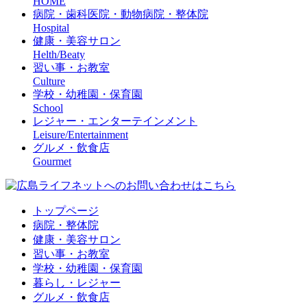
HOME
病院・歯科医院・動物病院・整体院
Hospital
健康・美容サロン
Helth/Beaty
習い事・お教室
Culture
学校・幼稚園・保育園
School
レジャー・エンターテインメント
Leisure/Entertainment
グルメ・飲食店
Gourmet
トップページ
病院・整体院
健康・美容サロン
習い事・お教室
学校・幼稚園・保育園
暮らし・レジャー
グルメ・飲食店