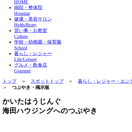
HOME
病院・整体院
Hospital
健康・美容サロン
Helth/Beaty
習い事・お教室
Culture
学校・幼稚園・保育園
School
暮らし・レジャー
Life/Leisure
グルメ・飲食店
Gourmet
トップ
＞
スポットトップ
＞
暮らし・レジャー・エン
＞
つぶやき・掲示板
かいたはうじんぐ
海田ハウジングへのつぶやき