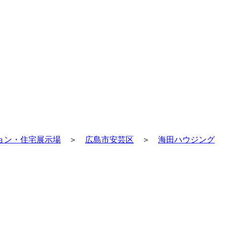
ョン・住宅展示場
＞
広島市安芸区
＞
海田ハウジング