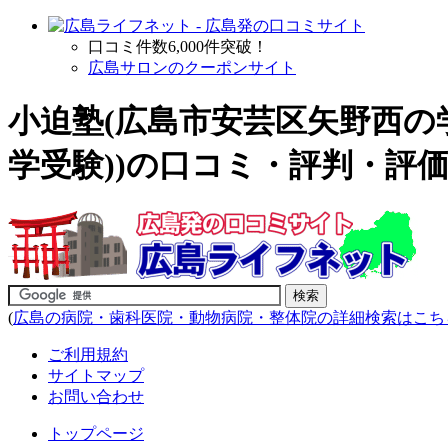
口コミ件数6,000件突破！
広島サロンのクーポンサイト
小迫塾(広島市安芸区矢野西の
学受験)
)の口コミ・評判・評価
(
広島の病院・歯科医院・動物病院・整体院の詳細検索はこち
ご利用規約
サイトマップ
お問い合わせ
トップページ