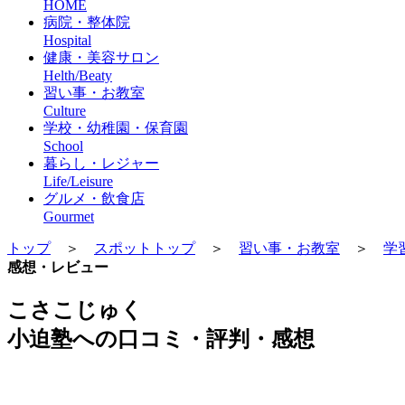
HOME
病院・整体院
Hospital
健康・美容サロン
Helth/Beaty
習い事・お教室
Culture
学校・幼稚園・保育園
School
暮らし・レジャー
Life/Leisure
グルメ・飲食店
Gourmet
トップ
＞
スポットトップ
＞
習い事・お教室
＞
学
感想・レビュー
こさこじゅく
小迫塾への口コミ・評判・感想