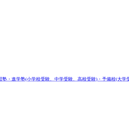
習塾・進学塾(小学校受験、中学受験、高校受験)・予備校(大学受