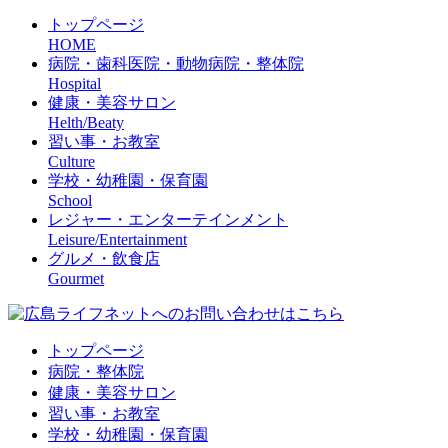
トップページ
HOME
病院・歯科医院・動物病院・整体院
Hospital
健康・美容サロン
Helth/Beaty
習い事・お教室
Culture
学校・幼稚園・保育園
School
レジャー・エンターテインメント
Leisure/Entertainment
グルメ・飲食店
Gourmet
トップページ
病院・整体院
健康・美容サロン
習い事・お教室
学校・幼稚園・保育園