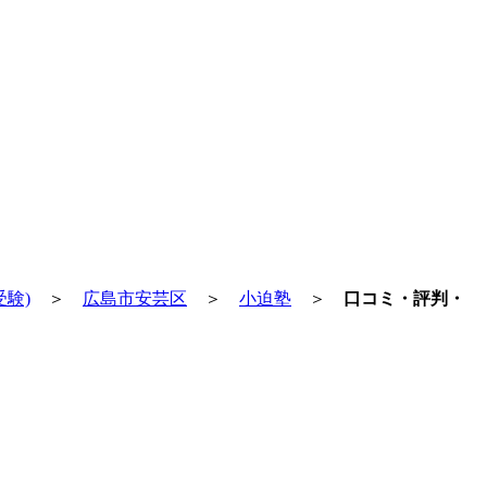
験)
＞
広島市安芸区
＞
小迫塾
＞
口コミ・評判・