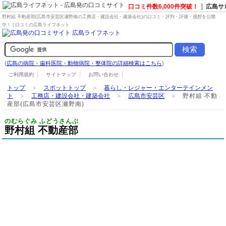
口コミ件数6,000件突破！
広島サ
野村組 不動産部(広島市安芸区瀬野南の
工務店・建設会社・建築会社
)の口コミ・評判・評価・感想を公開
中！ | 口コミの広島ライフネット
(
広島の病院・歯科医院・動物病院・整体院の詳細検索はこちら
)
ご利用規約
サイトマップ
お問い合わせ
トップ
＞
スポットトップ
＞
暮らし・レジャー・エンターテインメン
ト
＞
工務店・建設会社・建築会社
＞
広島市安芸区
＞
野村組 不動
産部(広島市安芸区瀬野南)
のむらぐみ ふどうさんぶ
野村組 不動産部