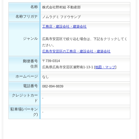
名称
株式会社野村組 不動産部
名称フリガナ
ノムラグミ フドウサンブ
工務店・建設会社・建築会社
ジャンル
広島市安芸区で絞り込む場合は、下記をクリックしてく
ださい。
広島市安芸区の工務店・建設会社・建築会社
郵便番号
〒739-0314
住所
広島県広島市安芸区瀬野南1-13-1 [
地図・マップ
]
ホームページ
なし
電話番号
082-894-8839
クレジットカー
-
ド
駐車場(パーキン
-
グ)