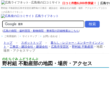
口コミ件数6,000件突破！
広島サ
野村組 不動産部(広島市安芸区瀬野南の
工務店・建設会社・建築会社
)の地図・場所・アクセスマップ | 口コ
ミの広島ライフネット
(
広島の病院・歯科医院・動物病院・整体院の詳細検索はこちら
)
ご利用規約
サイトマップ
お問い合わせ
トップ
＞
スポットトップ
＞
暮らし・レジャー・エンターテインメン
ト
>
工務店・建設会社・建築会社
>
広島市安芸区
>
野村組 不動産部
>
地図・
場所・アクセスマップ
のむらぐみ ふどうさんぶ
野村組 不動産部の地図・場所・アクセス