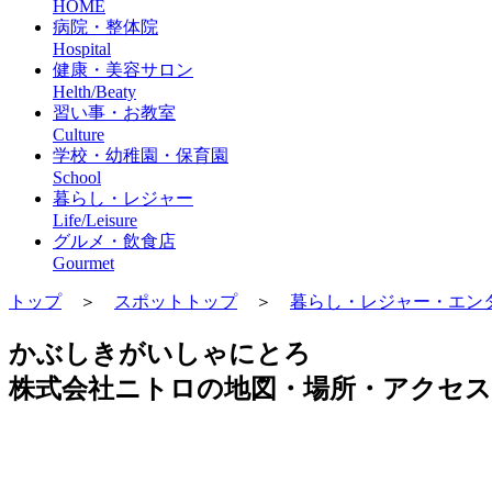
HOME
病院・整体院
Hospital
健康・美容サロン
Helth/Beaty
習い事・お教室
Culture
学校・幼稚園・保育園
School
暮らし・レジャー
Life/Leisure
グルメ・飲食店
Gourmet
トップ
＞
スポットトップ
＞
暮らし・レジャー・エン
かぶしきがいしゃにとろ
株式会社ニトロの地図・場所・アクセス