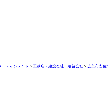
ターテインメント
>
工務店・建設会社・建築会社
>
広島市安佐