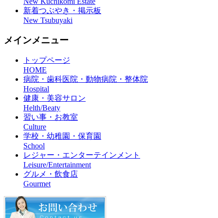
New Kuchikomi Estate
新着つぶやき・掲示板
New Tsubuyaki
メインメニュー
トップページ
HOME
病院・歯科医院・動物病院・整体院
Hospital
健康・美容サロン
Helth/Beaty
習い事・お教室
Culture
学校・幼稚園・保育園
School
レジャー・エンターテインメント
Leisure/Entertainment
グルメ・飲食店
Gourmet