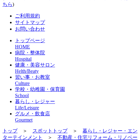
ちら
)
ご利用規約
サイトマップ
お問い合わせ
トップページ
HOME
病院・整体院
Hospital
健康・美容サロン
Helth/Beaty
習い事・お教室
Culture
学校・幼稚園・保育園
School
暮らし・レジャー
Life/Leisure
グルメ・飲食店
Gourmet
トップ
＞
スポットトップ
＞
暮らし・レジャー・エン
ターテインメント
＞
不動産・住宅リフォーム・リノベー