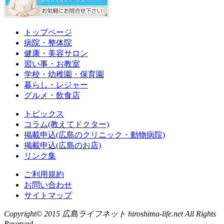
トップページ
病院・整体院
健康・美容サロン
習い事・お教室
学校・幼稚園・保育園
暮らし・レジャー
グルメ・飲食店
トピックス
コラム(教えてドクター)
掲載申込(広島のクリニック・動物病院)
掲載申込(広島のお店)
リンク集
ご利用規約
お問い合わせ
サイトマップ
Copyright© 2015 広島ライフネット hiroshima-life.net All Rights
Reserved.