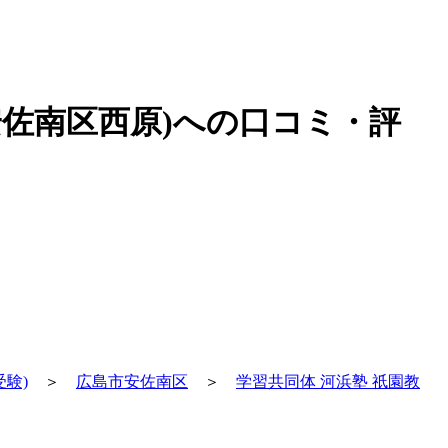
安佐南区西原)への口コミ・評
験)
＞
広島市安佐南区
＞
学習共同体 河浜塾 祇園教