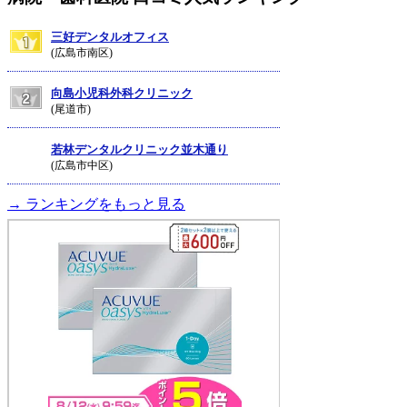
三好デンタルオフィス
(広島市南区)
向島小児科外科クリニック
(尾道市)
若林デンタルクリニック並木通り
(広島市中区)
→ ランキングをもっと見る