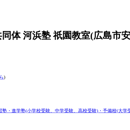
共同体 河浜塾 祇園教室(広島市
ら
)
習塾・進学塾(小学校受験、中学受験、高校受験)・予備校(大学受