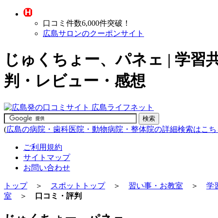
口コミ件数6,000件突破！
広島サロンのクーポンサイト
じゅくちょー、パネェ | 学習
判・レビュー・感想
(
広島の病院・歯科医院・動物病院・整体院の詳細検索はこち
ご利用規約
サイトマップ
お問い合わせ
トップ
＞
スポットトップ
＞
習い事・お教室
＞
学
室
＞
口コミ・評判