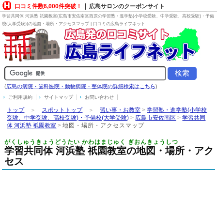
口コミ件数6,000件突破！
広島サロンのクーポンサイト
学習共同体 河浜塾 祇園教室(広島市安佐南区西原の
学習塾・進学塾(小学校受験、中学受験、高校受験)・予備
校(大学受験)
)の地図・場所・アクセスマップ | 口コミの広島ライフネット
(
広島の病院・歯科医院・動物病院・整体院の詳細検索はこちら
)
ご利用規約
サイトマップ
お問い合わせ
トップ
＞
スポットトップ
＞
習い事・お教室
>
学習塾・進学塾(小学校
受験、中学受験、高校受験)・予備校(大学受験)
>
広島市安佐南区
>
学習共同
体 河浜塾 祇園教室
>
地図・場所・アクセスマップ
がくしゅうきょうどうたい かわはまじゅく ぎおんきょうしつ
学習共同体 河浜塾 祇園教室の地図・場所・アク
セス