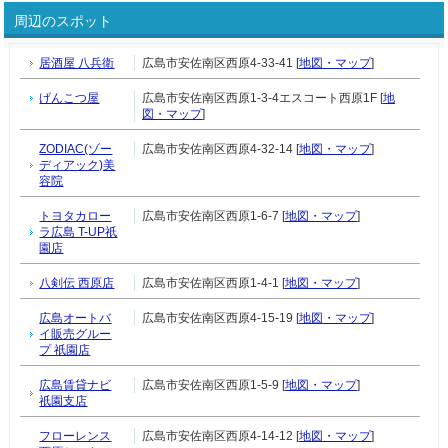
周辺のスポット
居酒屋 八兵衛
広島市安佐南区西原4-33-41 [
地図・マップ
]
げんこつ屋
広島市安佐南区西原1-3-4エスコート西原1F [
地
図・マップ
]
ZODIAC(ゾー
広島市安佐南区西原4-32-14 [
地図・マップ
]
ディアック)美
容院
トヨタカロー
広島市安佐南区西原1-6-7 [
地図・マップ
]
ラ広島 T-UP祇
園店
八剣伝 西原店
広島市安佐南区西原1-4-1 [
地図・マップ
]
広島オートバ
広島市安佐南区西原4-15-19 [
地図・マップ
]
イ販売グルー
プ 祇園店
広島賃貸ナビ
広島市安佐南区西原1-5-9 [
地図・マップ
]
祇園支店
フローレンス
広島市安佐南区西原4-14-12 [
地図・マップ
]