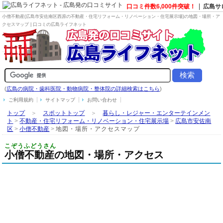
口コミ件数6,000件突破！
広島サ
小僧不動産(広島市安佐南区西原の
不動産・住宅リフォーム・リノベーション・住宅展示場
)の地図・場所・ア
クセスマップ | 口コミの広島ライフネット
(
広島の病院・歯科医院・動物病院・整体院の詳細検索はこちら
)
ご利用規約
サイトマップ
お問い合わせ
トップ
＞
スポットトップ
＞
暮らし・レジャー・エンターテインメン
ト
>
不動産・住宅リフォーム・リノベーション・住宅展示場
>
広島市安佐南
区
>
小僧不動産
>
地図・場所・アクセスマップ
こぞうふどうさん
小僧不動産の地図・場所・アクセス