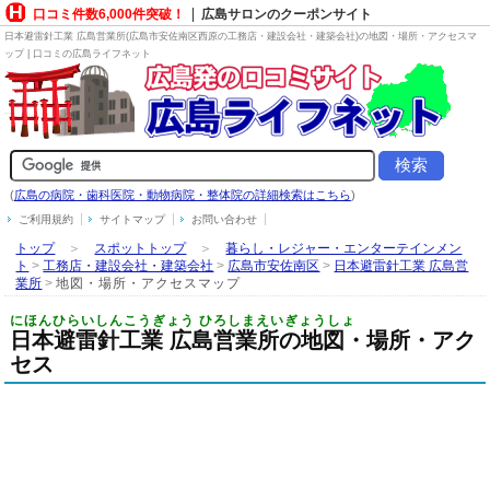
口コミ件数6,000件突破！
広島サロンのクーポンサイト
日本避雷針工業 広島営業所(広島市安佐南区西原の
工務店・建設会社・建築会社
)の地図・場所・アクセスマ
ップ | 口コミの広島ライフネット
(
広島の病院・歯科医院・動物病院・整体院の詳細検索はこちら
)
ご利用規約
サイトマップ
お問い合わせ
トップ
＞
スポットトップ
＞
暮らし・レジャー・エンターテインメン
ト
>
工務店・建設会社・建築会社
>
広島市安佐南区
>
日本避雷針工業 広島営
業所
>
地図・場所・アクセスマップ
にほんひらいしんこうぎょう ひろしまえいぎょうしょ
日本避雷針工業 広島営業所の地図・場所・アク
セス