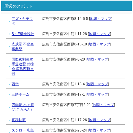
周辺のスポット
アズ・ヤチマ
広島市安佐南区西原8-14-6-5 [
地図・マップ
]
タ
S・E構造設計
広島市安佐南区中筋1-11-28 [
地図・マップ
]
広成堂 不動産
広島市安佐南区西原8-15-10 [
地図・マップ
]
事業部
国際玄制流空
広島市安佐南区西原9-3-20 [
地図・マップ
]
手道連盟 武徳
会 広島西原支
部
西幸
広島市安佐南区中筋1-13-4 [
地図・マップ
]
三勝ホーム
広島市安佐南区西原9-17-1 [
地図・マップ
]
四季彩 木々庵
広島市安佐南区西原7丁目2-21 [
地図・マップ
]
(こころあん)
真和技研
広島市安佐南区中筋1-17-26 [
地図・マップ
]
スシロー 広島
広島市安佐南区古市1-25-24 [
地図・マップ
]