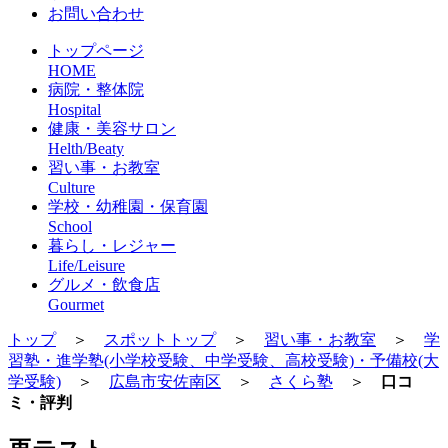
お問い合わせ
トップページ
HOME
病院・整体院
Hospital
健康・美容サロン
Helth/Beaty
習い事・お教室
Culture
学校・幼稚園・保育園
School
暮らし・レジャー
Life/Leisure
グルメ・飲食店
Gourmet
トップ
＞
スポットトップ
＞
習い事・お教室
＞
学
習塾・進学塾(小学校受験、中学受験、高校受験)・予備校(大
学受験)
＞
広島市安佐南区
＞
さくら塾
＞
口コ
ミ・評判