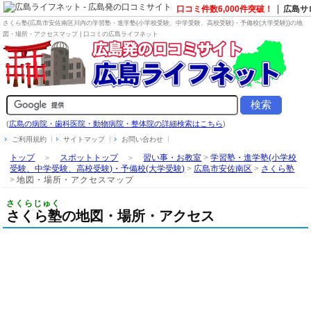
口コミ件数6,000件突破！
広島サ
さくら塾(広島市安佐南区川内の
学習塾・進学塾(小学校受験、中学受験、高校受験)・予備校(大学受験)
)の地
図・場所・アクセスマップ | 口コミの広島ライフネット
(
広島の病院・歯科医院・動物病院・整体院の詳細検索はこちら
)
ご利用規約
サイトマップ
お問い合わせ
トップ
＞
スポットトップ
＞
習い事・お教室
>
学習塾・進学塾(小学校
受験、中学受験、高校受験)・予備校(大学受験)
>
広島市安佐南区
>
さくら塾
>
地図・場所・アクセスマップ
さくらじゅく
さくら塾の地図・場所・アクセス