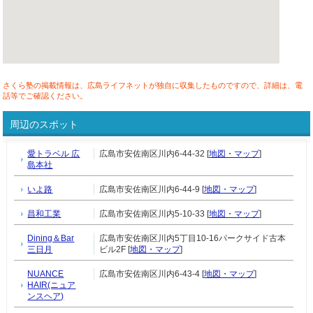
さくら塾の掲載情報は、広島ライフネットが独自に収集したものですので、詳細は、電
話等でご確認ください。
周辺のスポット
愛トラベル 広
広島市安佐南区川内6-44-32 [
地図・マップ
]
島本社
いよ路
広島市安佐南区川内6-44-9 [
地図・マップ
]
昌和工業
広島市安佐南区川内5-10-33 [
地図・マップ
]
Dining＆Bar
広島市安佐南区川内5丁目10-16パークサイド古本
三日月
ビル2F [
地図・マップ
]
NUANCE
広島市安佐南区川内6-43-4 [
地図・マップ
]
HAIR(ニュア
ンスヘア)