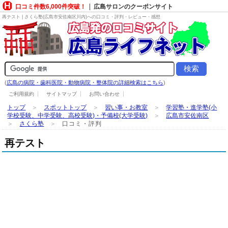
口コミ件数6,000件突破！
広島サロンのクーポンサイト
再テスト | さくら塾(広島市安佐南区川内)への口コミ・評判・レビュー・感想
(
広島の病院・歯科医院・動物病院・整体院の詳細検索はこちら
)
ご利用規約
サイトマップ
お問い合わせ
トップ
＞
スポットトップ
＞
習い事・お教室
＞
学習塾・進学塾(小
学校受験、中学受験、高校受験)・予備校(大学受験)
＞
広島市安佐南区
＞
さくら塾
＞
口コミ・評判
再テスト