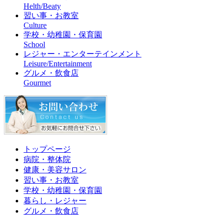
Helth/Beaty
習い事・お教室
Culture
学校・幼稚園・保育園
School
レジャー・エンターテインメント
Leisure/Entertainment
グルメ・飲食店
Gourmet
トップページ
病院・整体院
健康・美容サロン
習い事・お教室
学校・幼稚園・保育園
暮らし・レジャー
グルメ・飲食店