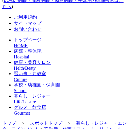
(
広島の病院・歯科医院・動物病院・整体院の詳細検索はこ
ちら
)
ご利用規約
サイトマップ
お問い合わせ
トップページ
HOME
病院・整体院
Hospital
健康・美容サロン
Helth/Beaty
習い事・お教室
Culture
学校・幼稚園・保育園
School
暮らし・レジャー
Life/Leisure
グルメ・飲食店
Gourmet
トップ
＞
スポットトップ
＞
暮らし・レジャー・エン