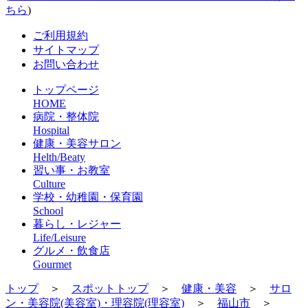
ちら
)
ご利用規約
サイトマップ
お問い合わせ
トップページ
HOME
病院・整体院
Hospital
健康・美容サロン
Helth/Beaty
習い事・お教室
Culture
学校・幼稚園・保育園
School
暮らし・レジャー
Life/Leisure
グルメ・飲食店
Gourmet
トップ
＞
スポットトップ
＞
健康・美容
＞
サロ
ン・美容院(美容室)・理容院(理容室)
＞
福山市
＞