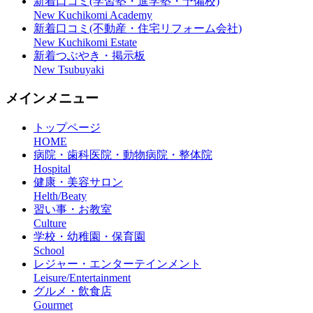
新着口コミ(学習塾・進学塾・予備校)
New Kuchikomi Academy
新着口コミ(不動産・住宅リフォーム会社)
New Kuchikomi Estate
新着つぶやき・掲示板
New Tsubuyaki
メインメニュー
トップページ
HOME
病院・歯科医院・動物病院・整体院
Hospital
健康・美容サロン
Helth/Beaty
習い事・お教室
Culture
学校・幼稚園・保育園
School
レジャー・エンターテインメント
Leisure/Entertainment
グルメ・飲食店
Gourmet