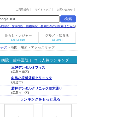
ご利用規約
サイトマップ
お問い合わせ
島の病院・歯科医院・動物病院・整体院の詳細検索はこちら
)
暮らし・レジャー
グルメ・飲食店
Life/Leisure
Gourmet
リッジ)
>
地図・場所・アクセスマップ
病院・歯科医院 口コミ人気ランキング
三好デンタルオフィス
(広島市南区)
向島小児科外科クリニック
(尾道市)
若林デンタルクリニック並木通り
(広島市中区)
→ ランキングをもっと見る