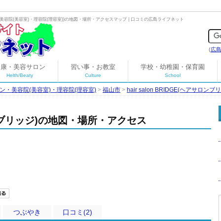
美容院(美容室)・理容院(理容室)
)の地図・場所・アクセスマップ | 口コミの広島ライフネット
(
広
健康・美容サロン
習い事・お教室
学校・幼稚園・保育園
Helth/Beaty
Culture
School
ン・美容院(美容室)・理容院(理容室)
>
福山市
>
hair salon BRIDGE(ヘアサロンブ
アサロンブリッジ)の地図・場所・アクセス
つぶやき
口コミ(2)