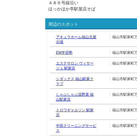
４８６号線沿い
ほっかほか亭駅屋店そば
周辺のスポット
アキュラホーム福山北展
福山市駅家町万能
示場
EM学習塾
福山市駅家町万能
エステサロン ヴィサー
福山市駅家町万能
ジュ 駅家店
シダックス 福山駅家ク
福山市駅家町万能
ラブ
しゃぶしゃぶ温野菜 福
福山市駅家町万能
山駅家店
トロワギャルソン 駅家
福山市駅家町万能
店
中田クリーニングサービ
福山市駅家町万能
ス