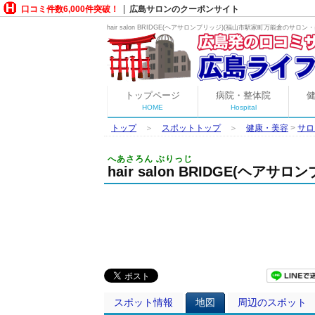
口コミ件数6,000件突破！
広島サロンのクーポンサイト
hair salon BRIDGE(ヘアサロンブリッジ)(福山市駅家町万能倉の
サロン・
トップページ
病院・整体院
HOME
Hospital
トップ
＞
スポットトップ
＞
健康・美容
>
サロ
へあさろん ぶりっじ
hair salon BRIDGE(ヘ
スポット情報
地図
周辺のスポット