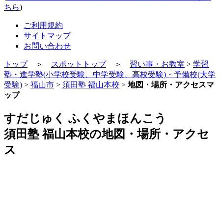
ちら
)
ご利用規約
サイトマップ
お問い合わせ
トップ
＞
スポットトップ
＞
習い事・お教室
>
学習
塾・進学塾(小学校受験、中学受験、高校受験)・予備校(大学
受験)
>
福山市
>
須田塾 福山本校
>
地図・場所・アクセスマ
ップ
すだじゅく ふくやまほんこう
須田塾 福山本校の地図・場所・アクセ
ス