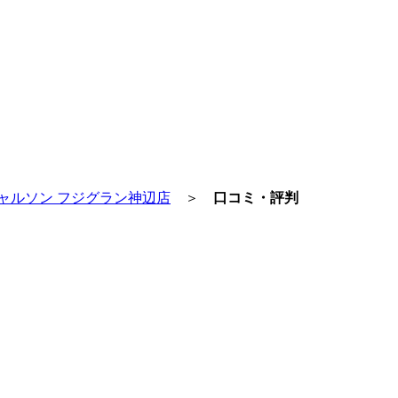
ャルソン フジグラン神辺店
＞
口コミ・評判