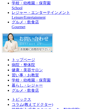
学校・幼稚園・保育園
School
レジャー・エンターテインメント
Leisure/Entertainment
グルメ・飲食店
Gourmet
トップページ
病院・整体院
健康・美容サロン
習い事・お教室
学校・幼稚園・保育園
暮らし・レジャー
グルメ・飲食店
トピックス
コラム(教えてドクター)