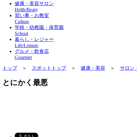
健康・美容サロン
Helth/Beaty
習い事・お教室
Culture
学校・幼稚園・保育園
School
暮らし・レジャー
Life/Leisure
グルメ・飲食店
Gourmet
トップ
＞
スポットトップ
＞
健康・美容
＞
サロン・
とにかく最悪