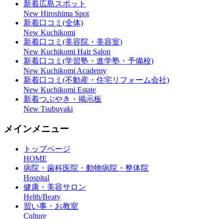
新着広島スポット
New Hiroshima Spot
新着口コミ(全体)
New Kuchikomi
新着口コミ(美容院・美容室)
New Kuchikomi Hair Salon
新着口コミ(学習塾・進学塾・予備校)
New Kuchikomi Academy
新着口コミ(不動産・住宅リフォーム会社)
New Kuchikomi Estate
新着つぶやき・掲示板
New Tsubuyaki
メインメニュー
トップページ
HOME
病院・歯科医院・動物病院・整体院
Hospital
健康・美容サロン
Helth/Beaty
習い事・お教室
Culture