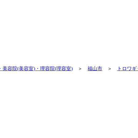
美容院(美容室)・理容院(理容室)
＞
福山市
＞
トロワギ