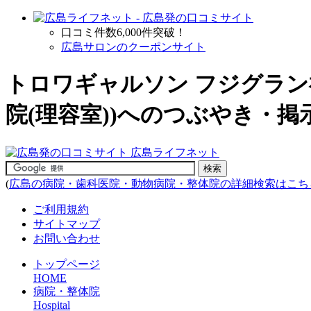
口コミ件数6,000件突破！
広島サロンのクーポンサイト
トロワギャルソン フジグラン
院(理容室)
)へのつぶやき・掲示
(
広島の病院・歯科医院・動物病院・整体院の詳細検索はこち
ご利用規約
サイトマップ
お問い合わせ
トップページ
HOME
病院・整体院
Hospital