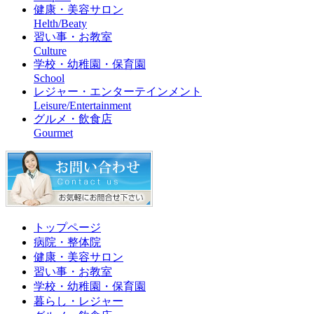
健康・美容サロン
Helth/Beaty
習い事・お教室
Culture
学校・幼稚園・保育園
School
レジャー・エンターテインメント
Leisure/Entertainment
グルメ・飲食店
Gourmet
トップページ
病院・整体院
健康・美容サロン
習い事・お教室
学校・幼稚園・保育園
暮らし・レジャー