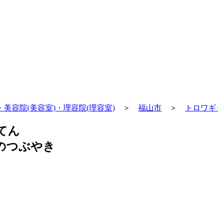
美容院(美容室)・理容院(理容室)
＞
福山市
＞
トロワギ
てん
のつぶやき