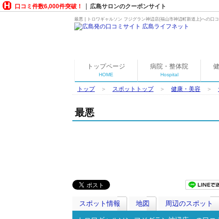
口コミ件数6,000件突破！
広島サロンのクーポンサイト
最悪 | トロワギャルソン フジグラン神辺店(福山市神辺町新道上)への
トップページ
病院・整体院
HOME
Hospital
トップ
＞
スポットトップ
＞
健康・美容
＞
最悪
スポット情報
地図
周辺のスポット