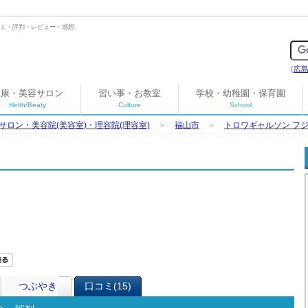
口コミ・評判・レビュー・感想
(
広
健康・美容サロン
習い事・お教室
学校・幼稚園・保育園
Helth/Beaty
Culture
School
サロン・美容院(美容室)・理容院(理容室)
＞
福山市
＞
トロワギャルソン フ
つぶやき
口コミ(15)