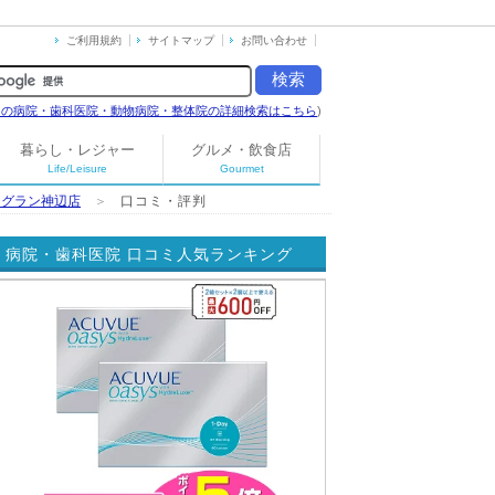
ご利用規約
サイトマップ
お問い合わせ
島の病院・歯科医院・動物病院・整体院の詳細検索はこちら
)
暮らし・レジャー
グルメ・飲食店
Life/Leisure
Gourmet
ジグラン神辺店
＞
口コミ・評判
病院・歯科医院 口コミ人気ランキング