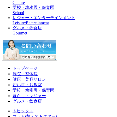
Culture
学校・幼稚園・保育園
School
レジャー・エンターテインメント
Leisure/Entertainment
グルメ・飲食店
Gourmet
トップページ
病院・整体院
健康・美容サロン
習い事・お教室
学校・幼稚園・保育園
暮らし・レジャー
グルメ・飲食店
トピックス
コラム(教えてドクター)