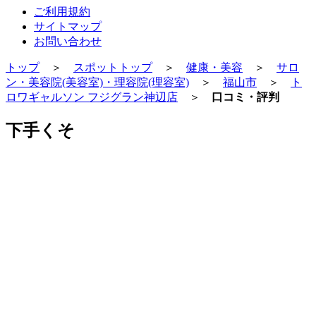
ご利用規約
サイトマップ
お問い合わせ
トップ
＞
スポットトップ
＞
健康・美容
＞
サロ
ン・美容院(美容室)・理容院(理容室)
＞
福山市
＞
ト
ロワギャルソン フジグラン神辺店
＞
口コミ・評判
下手くそ