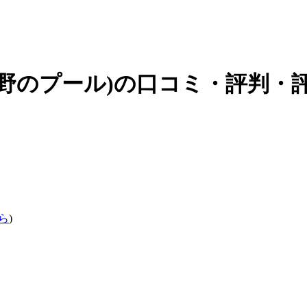
野の
プール
)の口コミ・評判・評
ら
)