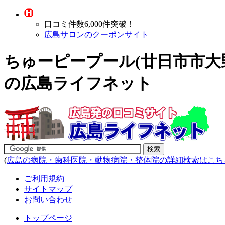
口コミ件数6,000件突破！
広島サロンのクーポンサイト
ちゅーピープール(廿日市市大
の広島ライフネット
(
広島の病院・歯科医院・動物病院・整体院の詳細検索はこち
ご利用規約
サイトマップ
お問い合わせ
トップページ