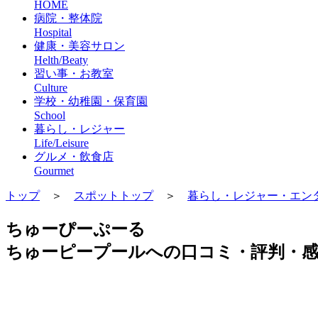
HOME
病院・整体院
Hospital
健康・美容サロン
Helth/Beaty
習い事・お教室
Culture
学校・幼稚園・保育園
School
暮らし・レジャー
Life/Leisure
グルメ・飲食店
Gourmet
トップ
＞
スポットトップ
＞
暮らし・レジャー・エン
ちゅーぴーぷーる
ちゅーピープールへの口コミ・評判・