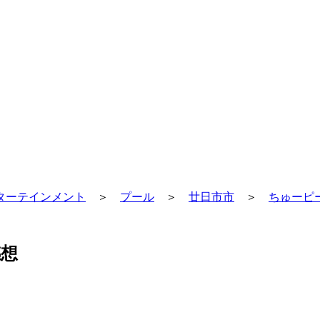
ターテインメント
＞
プール
＞
廿日市市
＞
ちゅーピ
感想