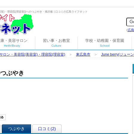
室)・理容院(理容室)
)へのつぶやき・掲示板 | 口コミの広島ライフネット
(
広
健康・美容サロン
習い事・お教室
学校・幼稚園・保育園
Helth/Beaty
Culture
School
サロン・美容院(美容室)・理容院(理容室)
＞
東広島市
＞
June berry(ジュ
へのつぶやき
つぶやき
口コミ(2)