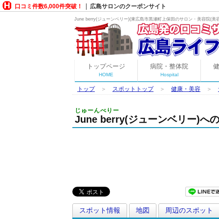
口コミ件数6,000件突破！
広島サロンのクーポンサイト
June berry(ジューンベリー)(東広島市黒瀬町上保田の
サロン・美容院(美容
トップページ
病院・整体院
HOME
Hospital
トップ
＞
スポットトップ
＞
健康・美容
＞
じゅーんべりー
June berry(ジューンベリー)
スポット情報
地図
周辺のスポット