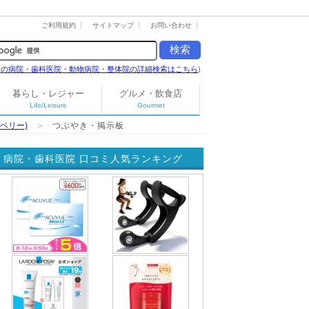
ご利用規約
サイトマップ
お問い合わせ
島の病院・歯科医院・動物病院・整体院の詳細検索はこちら
)
暮らし・レジャー
グルメ・飲食店
Life/Leisure
Gourmet
ーンベリー)
＞
つぶやき・掲示板
病院・歯科医院 口コミ人気ランキング