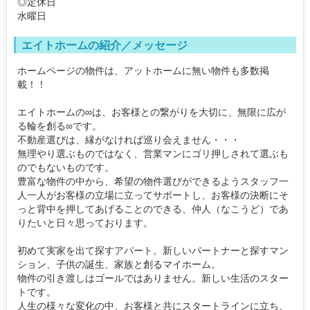
◎定休日
水曜日
エイトホームの紹介／メッセージ
ホームページの物件は、アットホームに無い物件も多数掲
載！！
エイトホームの∞は、お客様との繋がりを大切に、無限に広が
る輪を創る∞です。
不動産選びは、縁がなければ巡り会えません・・・
無理やり選ぶものではなく、営業マンにゴリ押しされて選ぶも
のでもないものです。
豊富な物件の中から、希望の物件選びができるようスタッフ一
人一人がお客様の立場に立ってサポートし、お客様の決断にそ
っと背中を押してあげることのできる、仲人（なこうど）であ
りたいと日々思っております。
初めて実家を出て探すアパート。新しいパートナーと探すマン
ション、子供の誕生、家族と創るマイホーム。
物件の引き渡しはゴールではありません。新しい生活のスター
トです。
人生の様々な変化の中、お客様と共にスタートラインに立ち、