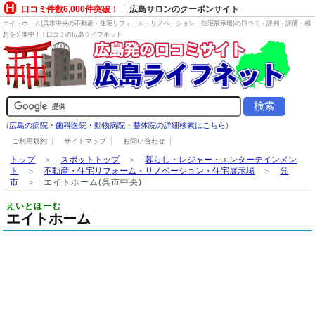
口コミ件数6,000件突破！
広島サロンのクーポンサイト
エイトホーム(呉市中央の
不動産・住宅リフォーム・リノベーション・住宅展示場
)の口コミ・評判・評価・感
想を公開中！ | 口コミの広島ライフネット
(
広島の病院・歯科医院・動物病院・整体院の詳細検索はこちら
)
ご利用規約
サイトマップ
お問い合わせ
トップ
＞
スポットトップ
＞
暮らし・レジャー・エンターテインメン
ト
＞
不動産・住宅リフォーム・リノベーション・住宅展示場
＞
呉
市
＞
エイトホーム(呉市中央)
えいとほーむ
エイトホーム