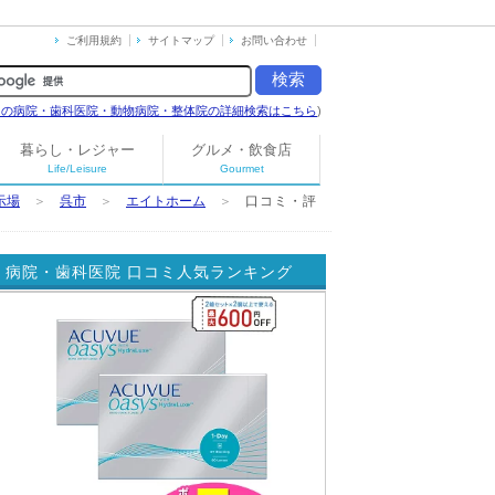
ご利用規約
サイトマップ
お問い合わせ
島の病院・歯科医院・動物病院・整体院の詳細検索はこちら
)
暮らし・レジャー
グルメ・飲食店
Life/Leisure
Gourmet
示場
＞
呉市
＞
エイトホーム
＞
口コミ・評
病院・歯科医院 口コミ人気ランキング