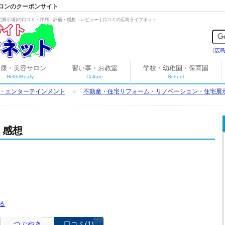
ロンのクーポンサイト
宅展示場
)の口コミ・評判・評価・感想・レビュー | 口コミの広島ライフネット
(
広
健康・美容サロン
習い事・お教室
学校・幼稚園・保育園
Helth/Beaty
Culture
School
・エンターテインメント
＞
不動産・住宅リフォーム・リノベーション・住宅展
・感想
つぶやき
口コミ(1)