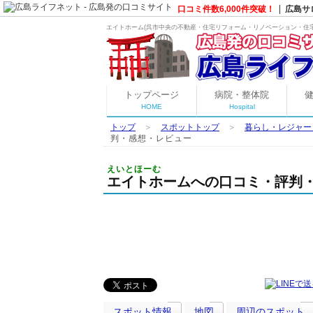
口コミ件数6,000件突破！
広島サ
エイトホーム(呉市中央の
不動産・住宅リフォーム・リノベーション・住
トップページ
病院・整体院
HOME
Hospital
トップ
＞
スポットトップ
＞
暮らし・レジャー
判・感想・レビュー
えいとほーむ
エイトホームへの口コミ・評判
スポット情報
地図
周辺のスポット