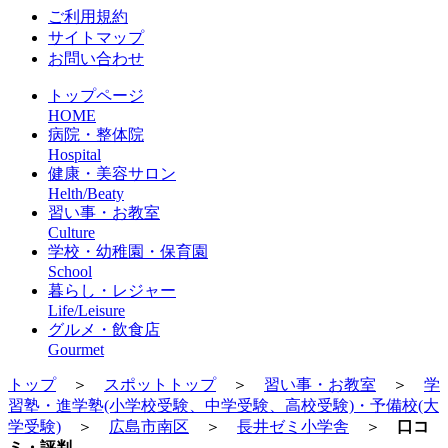
ご利用規約
サイトマップ
お問い合わせ
トップページ
HOME
病院・整体院
Hospital
健康・美容サロン
Helth/Beaty
習い事・お教室
Culture
学校・幼稚園・保育園
School
暮らし・レジャー
Life/Leisure
グルメ・飲食店
Gourmet
トップ
＞
スポットトップ
＞
習い事・お教室
＞
学
習塾・進学塾(小学校受験、中学受験、高校受験)・予備校(大
学受験)
＞
広島市南区
＞
長井ゼミ小学舎
＞
口コ
ミ・評判