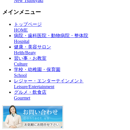
New Tsubuyaki
メインメニュー
トップページ
HOME
病院・歯科医院・動物病院・整体院
Hospital
健康・美容サロン
Helth/Beaty
習い事・お教室
Culture
学校・幼稚園・保育園
School
レジャー・エンターテインメント
Leisure/Entertainment
グルメ・飲食店
Gourmet