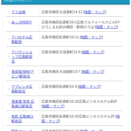
アイ企画
広島市南区大須賀町14-12 [
地図・マップ
]
あっ DADDY
広島市南区松原町10-1広島フルフォーカスビル6Ｆ
ひろしまお好み物語・駅前ひろば [
地図・マップ
]
アパホテル広
広島市南区松原町10-11 [
地図・マップ
]
島駅前
アパマンショ
広島市南区大須賀町13-5 [
地図・マップ
]
ップ広島駅前
店
美容室ABN(ア
広島市南区大須賀町13-7 [
地図・マップ
]
ビン)駅前店
アプレシオ広
広島市南区松原町10-3 [
地図・マップ
]
島駅前店
居楽屋 笑笑 広
広島市南区松原町10-32広島ビジネスホテルB1F
島南口駅前店
[
地図・マップ
]
魚民 広島南口
広島市南区松原町10-32広島ビジネスホテル2F [
地
駅前店
図・マップ
]