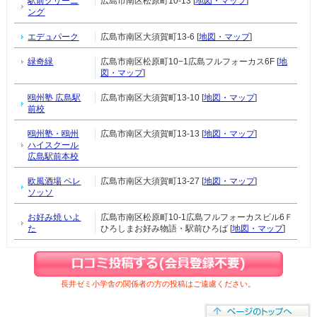
駅前クリーニ
広島市南区松原町10-13 [
地図・マップ
]
ング
エデュパーク
広島市南区大須賀町13-6 [
地図・マップ
]
緑奇緑
広島市南区松原町10−1広島フルフォーカス6F [
地
図・マップ
]
鴎州塾 広島駅
広島市南区大須賀町13-10 [
地図・マップ
]
前校
鴎州塾・鴎州
広島市南区大須賀町13-13 [
地図・マップ
]
ハイスクール
広島駅前本校
欧風酒場 ペレ
広島市南区大須賀町13-27 [
地図・マップ
]
ソッソ
お好み焼 いよ
広島市南区松原町10-1広島フルフォーカスビル6Ｆ
た
ひろしまお好み物語・駅前ひろば [
地図・マップ
]
長井ゼミ小学舎の関係者の方の投稿はご遠慮ください。