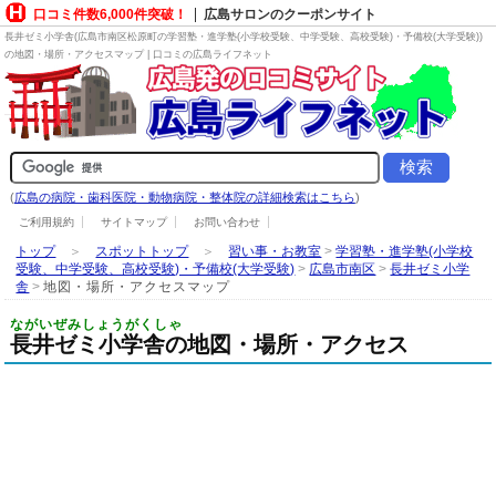
口コミ件数6,000件突破！
広島サロンのクーポンサイト
長井ゼミ小学舎(広島市南区松原町の
学習塾・進学塾(小学校受験、中学受験、高校受験)・予備校(大学受験)
)
の地図・場所・アクセスマップ | 口コミの広島ライフネット
(
広島の病院・歯科医院・動物病院・整体院の詳細検索はこちら
)
ご利用規約
サイトマップ
お問い合わせ
トップ
＞
スポットトップ
＞
習い事・お教室
>
学習塾・進学塾(小学校
受験、中学受験、高校受験)・予備校(大学受験)
>
広島市南区
>
長井ゼミ小学
舎
>
地図・場所・アクセスマップ
ながいぜみしょうがくしゃ
長井ゼミ小学舎の地図・場所・アクセス