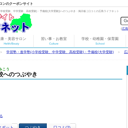
ロンのクーポンサイト
小学校受験、中学受験、高校受験)・予備校(大学受験)
)へのつぶやき・掲示板 | 口コミの広島ライフネット
(
広
健康・美容サロン
習い事・お教室
学校・幼稚園・保育園
Helth/Beaty
Culture
School
＞
学習塾・進学塾(小学校受験、中学受験、高校受験)・予備校(大学受験)
＞
広
みこう
校へのつぶやき
スポット
つぶやき
口コミ(2)