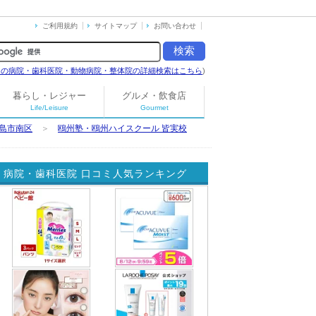
ご利用規約
サイトマップ
お問い合わせ
島の病院・歯科医院・動物病院・整体院の詳細検索はこちら
)
暮らし・レジャー
グルメ・飲食店
Life/Leisure
Gourmet
島市南区
＞
鴎州塾・鴎州ハイスクール 皆実校
病院・歯科医院 口コミ人気ランキング