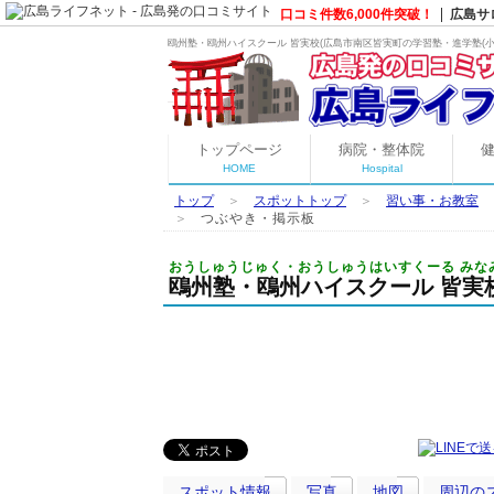
口コミ件数6,000件突破！
広島サ
鴎州塾・鴎州ハイスクール 皆実校(広島市南区皆実町の
学習塾・進学塾(
トップページ
病院・整体院
HOME
Hospital
トップ
＞
スポットトップ
＞
習い事・お教室
＞
つぶやき・掲示板
おうしゅうじゅく・おうしゅうはいすくーる みな
鴎州塾・鴎州ハイスクール 皆実
スポット情報
写真
地図
周辺の